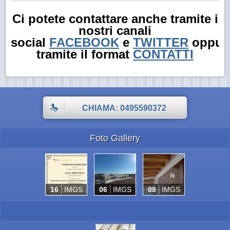
Ci potete contattare anche tramite i
nostri canali
social
FACEBOOK
e
TWITTER
oppur
tramite il format
CONTATTI
CHIAMA: 0495590372
Foto Gallery
16
IMGS
06
IMGS
08
IMGS