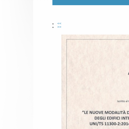
<<
>>